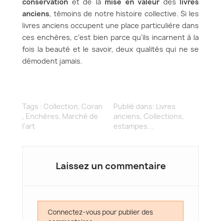
conservation
et de la
mise en valeur
des
livres
anciens
, témoins de notre histoire collective. Si les
livres anciens occupent une place particulière dans
ces enchères, c’est bien parce qu’ils incarnent à la
fois la beauté et le savoir, deux qualités qui ne se
démodent jamais.
Tags :
Collection
,
Coran
Publié dans:
Livres
,
Enchères
,
Marché de
anciens
,
Collections,
l'art
estampes...
Laissez un commentaire
Connectez-vous pour publier des