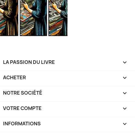
LA PASSION DU LIVRE

ACHETER

NOTRE SOCIÉTÉ

VOTRE COMPTE

INFORMATIONS
keyboard_arrow_down