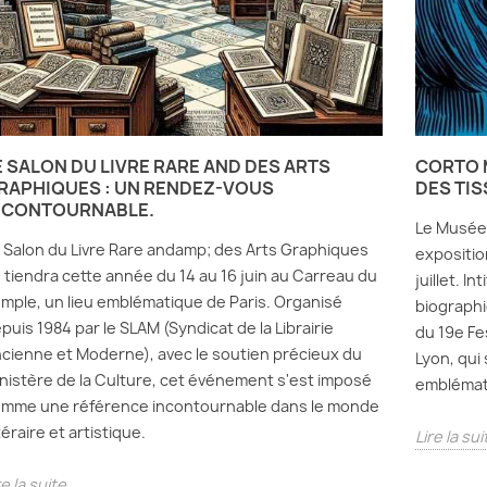
E SALON DU LIVRE RARE AND DES ARTS
CORTO M
RAPHIQUES : UN RENDEZ-VOUS
DES TIS
NCONTOURNABLE.
Le Musée 
 Salon du Livre Rare andamp; des Arts Graphiques
expositio
 tiendra cette année du 14 au 16 juin au Carreau du
juillet. In
mple, un lieu emblématique de Paris. Organisé
biographie
puis 1984 par le SLAM (Syndicat de la Librairie
du 19e Fe
cienne et Moderne), avec le soutien précieux du
Lyon, qui
nistère de la Culture, cet événement s'est imposé
emblémati
mme une référence incontournable dans le monde
ttéraire et artistique.
Lire la sui
re la suite