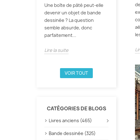
de
Une boîte de pâté peut-elle
ex
devenir un objet de bande
co
dessinée ? La question
aé
semble absurde, donc
le
parfaitement...
Li
Lire la suite
VOIR TOUT
CATÉGORIES DE BLOGS
Livres anciens (465)
Bande dessinée (325)