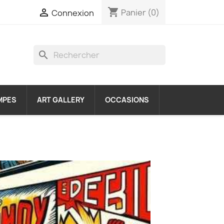
shopping_cart

Panier
(0)
Connexion
search
MPES
ART GALLERY
OCCASIONS