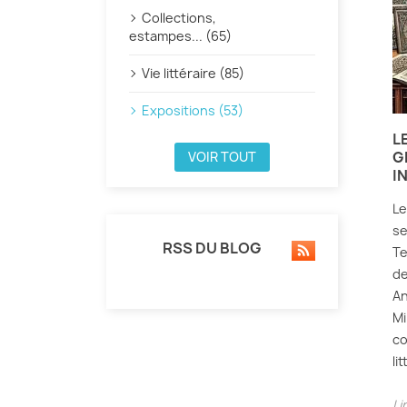
Collections,
estampes... (65)
Vie littéraire (85)
Expositions (53)
L
G
VOIR TOUT
I
Le
se
RSS DU BLOG
Te
de
An
Mi
co
li
Li