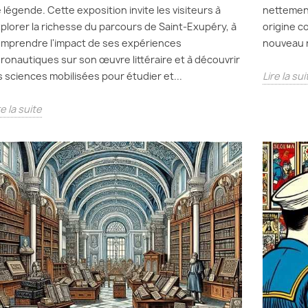
 légende. Cette exposition invite les visiteurs à
nettement
plorer la richesse du parcours de Saint-Exupéry, à
origine c
mprendre l'impact de ses expériences
nouveau r
ronautiques sur son œuvre littéraire et à découvrir
s sciences mobilisées pour étudier et...
Lire la sui
re la suite