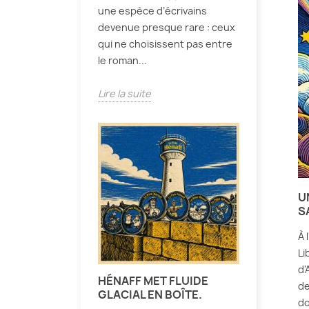
une espèce d’écrivains
devenue presque rare : ceux
qui ne choisissent pas entre
le roman...
Lire la suite
U
S
À 
Li
d'
HÉNAFF MET FLUIDE
de
GLACIAL EN BOÎTE.
do