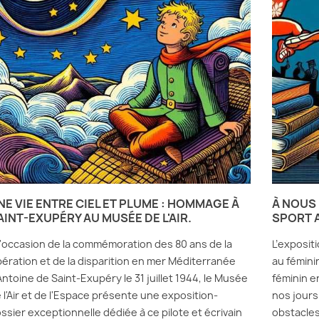
NE VIE ENTRE CIEL ET PLUME : HOMMAGE À
À NOUS 
AINT-EXUPÉRY AU MUSÉE DE L'AIR.
SPORT A
l'occasion de la commémoration des 80 ans de la
L’exposit
bération et de la disparition en mer Méditerranée
au fémini
Antoine de Saint-Exupéry le 31 juillet 1944, le Musée
féminin en
 l'Air et de l'Espace présente une exposition-
nos jours
ssier exceptionnelle dédiée à ce pilote et écrivain
obstacles