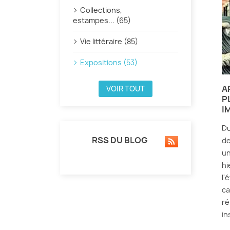
Collections,
estampes... (65)
Vie littéraire (85)
Expositions (53)
A
VOIR TOUT
P
I
Du
RSS DU BLOG
de
un
hi
l'
ca
ré
in