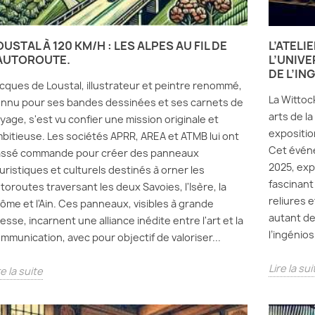
OUSTAL À 120 KM/H : LES ALPES AU FIL DE
L’ATELI
'AUTOROUTE.
L’UNIVE
DE L’IN
cques de Loustal, illustrateur et peintre renommé,
La Wittoc
nnu pour ses bandes dessinées et ses carnets de
arts de la
yage, s'est vu confier une mission originale et
exposition
bitieuse. Les sociétés APRR, AREA et ATMB lui ont
Cet événe
ssé commande pour créer des panneaux
2025, exp
uristiques et culturels destinés à orner les
fascinant :
toroutes traversant les deux Savoies, l'Isère, la
reliures 
ôme et l'Ain. Ces panneaux, visibles à grande
autant de
tesse, incarnent une alliance inédite entre l'art et la
l’ingénios
mmunication, avec pour objectif de valoriser...
Lire la sui
re la suite