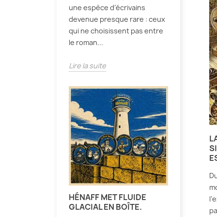
une espèce d’écrivains
devenue presque rare : ceux
qui ne choisissent pas entre
le roman...
Lire la suite
L
S
E
Du
mo
HÉNAFF MET FLUIDE
l’
GLACIAL EN BOÎTE.
pa