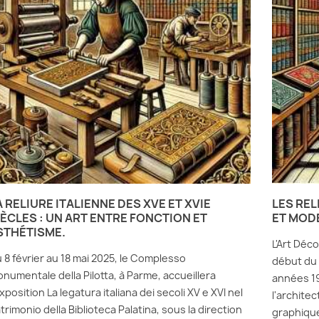
A RELIURE ITALIENNE DES XVE ET XVIE
LES REL
IÈCLES : UN ART ENTRE FONCTION ET
ET MOD
STHÉTISME.
L'Art Déc
 8 février au 18 mai 2025, le Complesso
début du 
numentale della Pilotta, à Parme, accueillera
années 1
exposition La legatura italiana dei secoli XV e XVI nel
l'archite
trimonio della Biblioteca Palatina, sous la direction
graphique