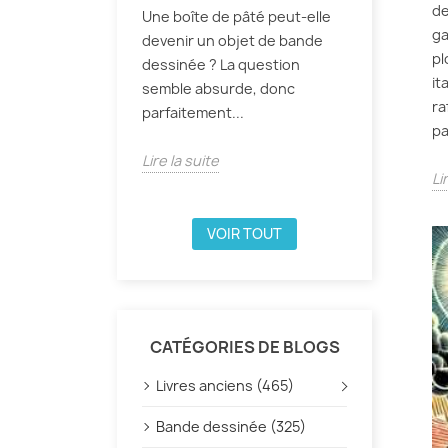
de
Une boîte de pâté peut-elle
ga
devenir un objet de bande
pl
dessinée ? La question
it
semble absurde, donc
ra
parfaitement...
pa
Lire la suite
Li
VOIR TOUT
CATÉGORIES DE BLOGS
Livres anciens (465)
Bande dessinée (325)