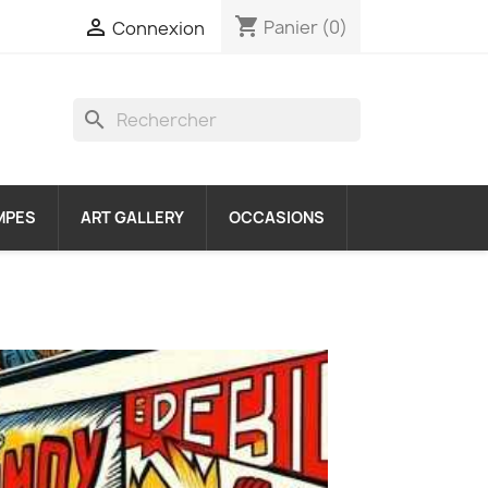
shopping_cart

Panier
(0)
Connexion
search
MPES
ART GALLERY
OCCASIONS