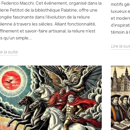
 Federico Macchi. Cet événement, organisé dans la
motifs gé
lerie Petitot de la bibliothèque Palatine, offre une
luxueux e
ongée fascinante dans l’évolution de la reliure
et moderni
alienne à travers les siècles. Alliant fonctionnalité,
d'inspira
ffinement et savoir-faire artisanal, la reliure n’est
témoin à l
s qu’un simple...
Lire la sui
re la suite