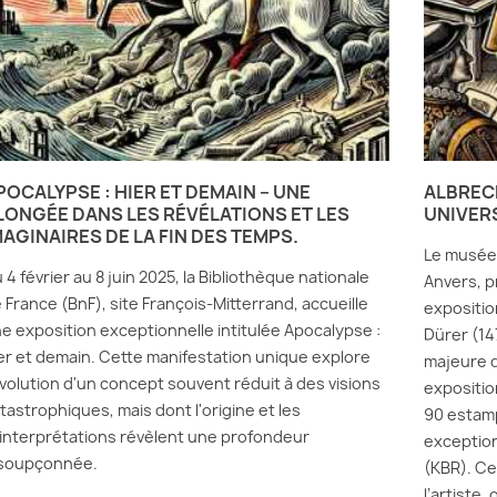
POCALYPSE : HIER ET DEMAIN – UNE
ALBRECH
LONGÉE DANS LES RÉVÉLATIONS ET LES
UNIVERS
MAGINAIRES DE LA FIN DES TEMPS.
Le musée 
 4 février au 8 juin 2025, la Bibliothèque nationale
Anvers, p
 France (BnF), site François-Mitterrand, accueille
expositio
e exposition exceptionnelle intitulée Apocalypse :
Dürer (147
er et demain. Cette manifestation unique explore
majeure 
évolution d'un concept souvent réduit à des visions
expositio
tastrophiques, mais dont l'origine et les
90 estamp
interprétations révèlent une profondeur
exception
soupçonnée.
(KBR). Ce
l’artiste,