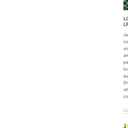
L
L
Ja
co
vo
am
pa
to
au
Dr
vi
co
Li