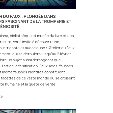
ER DU FAUX : PLONGÉE DANS
RS FASCINANT DE LA TROMPERIE ET
GÉNIOSITÉ.
kiana, bibliothèque et musée du livre et des
 reliure, vous invite à découvrir une
 intrigante et audacieuse : L’Atelier du Faux.
ment, qui se déroulera jusqu’au 2 février
lore un sujet aussi dérangeant que
 l’art de la falsification. Faux livres, fausses
et même fausses identités constituent
 facettes de ce vaste monde où se croisent
ité humaine et la quête de vérité.
te