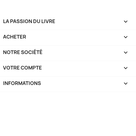
LA PASSION DU LIVRE

ACHETER

NOTRE SOCIÉTÉ

VOTRE COMPTE

INFORMATIONS
keyboard_arrow_down