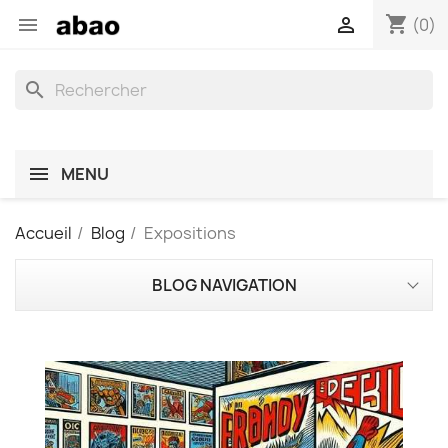
shopping_cart


(0)
search
MENU
Accueil
Blog
Expositions
BLOG NAVIGATION