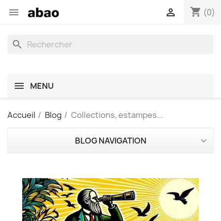
shopping_cart


(0)
search
MENU
Accueil
Blog
Collections, estampes...
BLOG NAVIGATION