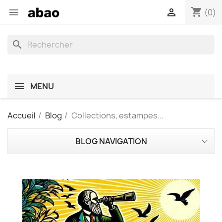
shopping_cart


(0)
search
MENU
Accueil
Blog
Collections, estampes...
BLOG NAVIGATION