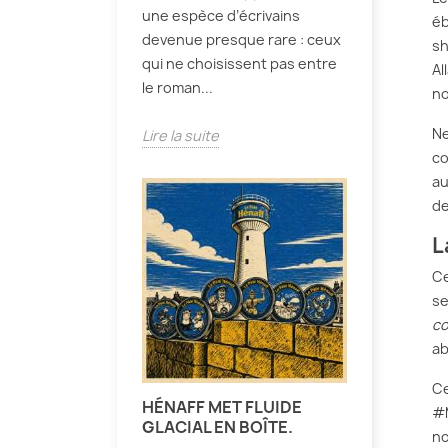
une espèce d’écrivains
éb
devenue presque rare : ceux
sh
qui ne choisissent pas entre
Al
le roman...
no
Ne
Lire la suite
co
au
de
L
Ce
se
cœ
ab
Ce
HÉNAFF MET FLUIDE
#M
GLACIAL EN BOÎTE.
no