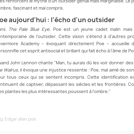
les renforcent le mythe d'un outsider génial mais marginalisé. L
mbre, fascinant et mal compris.
oe aujourd'hui : l'écho d'un outsider
ans
The Pale Blue Eye
, Poe est un jeune cadet malin mais o
ntemporaine de l'outsider. Cette vision s'étend à d'autres 
vermore Academy – évoquant directement Poe – accueille de
rsonnifie cet esprit antisocial et brillant qui fait écho à l'âme de Po
and John Lennon chante "Man, tu aurais dû les voir donner des
e Walrus
, il évoque une injustice ressentie : Poe, mal aimé de so
ur tous ceux qui se sentent incompris. Cette identification
ntinuent de captiver, dépassant les siècles et les frontières.
es plantes les plus intéressantes poussent à l'ombre."
g:
Edgar allan poe