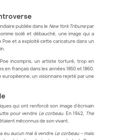
ntroverse
ndiaire publiée dans le
New York Tribune
par
 homme isolé et débauché, une image qui a
de Poe et a exploité cette caricature dans un
in.
 Poe incompris, un artiste torturé, trop en
s en français dans les années 1850 et 1860,
e européenne, un visionnaire rejeté par une
de
iques qui ont renforcé son image d'écrivain
 lutte pour vendre
Le corbeau
. En 1942,
The
 étaient méconnus de son vivant.
n'a eu aucun mal à vendre
Le corbeau
– mais