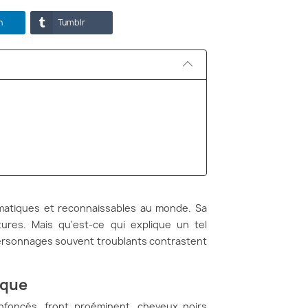
n
Tumblr
lématiques et reconnaissables au monde. Sa
tures. Mais qu'est-ce qui explique un tel
ersonnages souvent troublants contrastent
ique
nfoncés, front proéminent, cheveux noirs