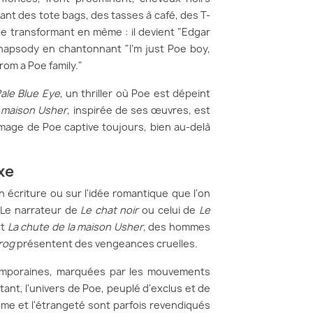
nant des tote bags, des tasses à café, des T-
 le transformant en mème : il devient "Edgar
 Rhapsody en chantonnant "I'm just Poe boy,
rom a Poe family."
ale Blue Eye
, un thriller où Poe est dépeint
a maison Usher
, inspirée de ses œuvres, est
image de Poe captive toujours, bien au-delà
xe
 écriture ou sur l'idée romantique que l'on
. Le narrateur de
Le chat noir
ou celui de
Le
t
La chute de la maison Usher
, des hommes
rog
présentent des vengeances cruelles.
temporaines, marquées par les mouvements
nt, l'univers de Poe, peuplé d'exclus et de
me et l'étrangeté sont parfois revendiqués