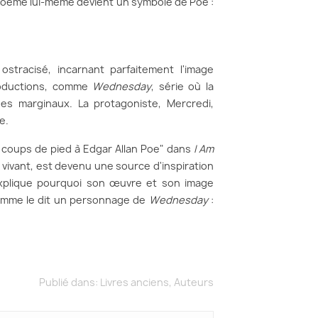
e poème lui-même devient un symbole de Poe :
stracisé, incarnant parfaitement l'image
productions, comme
Wednesday
, série où la
s marginaux. La protagoniste, Mercredi,
e.
 coups de pied à Edgar Allan Poe" dans
I Am
n vivant, est devenu une source d'inspiration
 explique pourquoi son œuvre et son image
 Comme le dit un personnage de
Wednesday
:
Publié dans:
Livres anciens
,
Auteurs