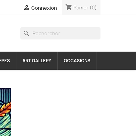
shopping_cart

Panier
(0)
Connexion
search
MPES
ART GALLERY
OCCASIONS