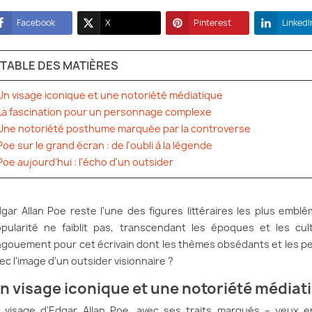
Facebook
X
Pinterest
LinkedI
TABLE DES MATIÈRES
Un visage iconique et une notoriété médiatique
La fascination pour un personnage complexe
Une notoriété posthume marquée par la controverse
Poe sur le grand écran : de l'oubli à la légende
Poe aujourd'hui : l'écho d'un outsider
gar Allan Poe reste l'une des figures littéraires les plus emb
pularité ne faiblit pas, transcendant les époques et les cul
gouement pour cet écrivain dont les thèmes obsédants et les p
ec l'image d'un outsider visionnaire ?
n visage iconique et une notoriété médiat
 visage d'Edgar Allan Poe, avec ses traits marqués – yeux e