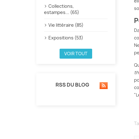
el
Collections,
so
estampes... (65)
P
Vie littéraire (85)
D
Expositions (53)
co
Ne
pe
VOIR TOUT
Qu
th
po
RSS DU BLOG
co
"L
Ta