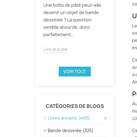
co
Une boîte de pâté peut-elle
devenir un objet de bande
U
dessinée ? La question
La
semble absurde, donc
so
parfaitement...
pe
es
Lire la suite
Ce
av
VOIR TOUT
a 
Am
P
Au
CATÉGORIES DE BLOGS
ma
Livres anciens (465)
Lo
Bande dessinée (325)
Ce