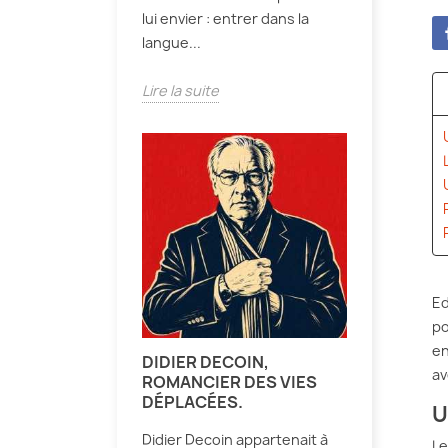
lui envier : entrer dans la
langue...
Lire la suite
Ed
po
en
DIDIER DECOIN,
av
ROMANCIER DES VIES
DÉPLACÉES.
U
Didier Decoin appartenait à
Le