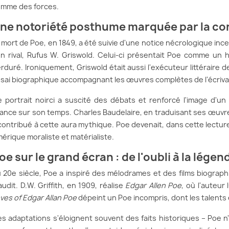
mme des forces.
ne notoriété posthume marquée par la co
 mort de Poe, en 1849, a été suivie d'une notice nécrologique ince
n rival, Rufus W. Griswold. Celui-ci présentait Poe comme un
rduré. Ironiquement, Griswold était aussi l'exécuteur littéraire 
sai biographique accompagnant les œuvres complètes de l'écriva
 portrait noirci a suscité des débats et renforcé l'image d'un
ance sur son temps. Charles Baudelaire, en traduisant ses œuvre
contribué à cette aura mythique. Poe devenait, dans cette lectur
érique moraliste et matérialiste.
oe sur le grand écran : de l'oubli à la légen
 20e siècle, Poe a inspiré des mélodrames et des films biograph
udit. D.W. Griffith, en 1909, réalise
Edgar Allen Poe
, où l'auteur
ves of Edgar Allan Poe
dépeint un Poe incompris, dont les talents
s adaptations s'éloignent souvent des faits historiques – Poe 