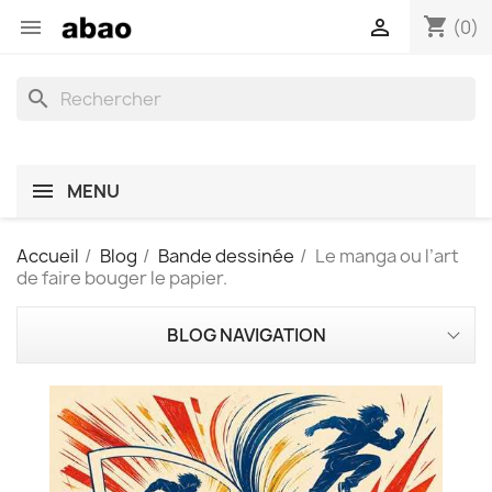
shopping_cart


(0)
search
MENU
Accueil
Blog
Bande dessinée
Le manga ou l’art
de faire bouger le papier.
BLOG NAVIGATION