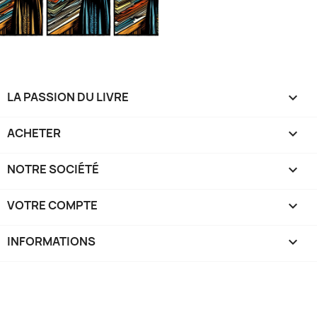
LA PASSION DU LIVRE

ACHETER

NOTRE SOCIÉTÉ

VOTRE COMPTE

INFORMATIONS
keyboard_arrow_down