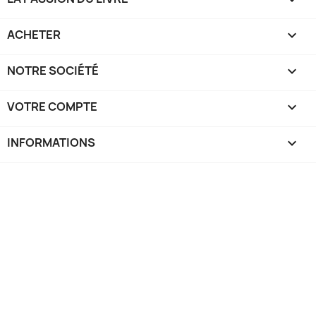
ACHETER

NOTRE SOCIÉTÉ

VOTRE COMPTE

INFORMATIONS
keyboard_arrow_down