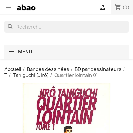
shopping_cart


(0)
search
MENU
Accueil
Bandes dessinées
BD par dessinateurs
T
Taniguchi (Jirô)
Quartier lointain 01