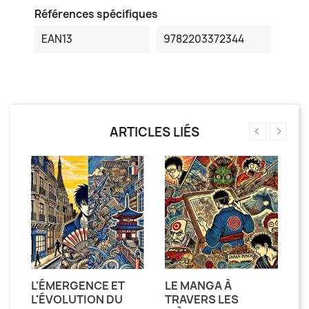
Références spécifiques
EAN13
9782203372344
ARTICLES LIÉS
T
L'ÉMERGENCE ET
LE MANGA À
L
L'ÉVOLUTION DU
TRAVERS LES
F