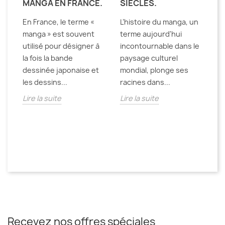
MANGA EN FRANCE.
SIÈCLES.
H
D
En France, le terme «
L’histoire du manga, un
D
manga » est souvent
terme aujourd'hui
L'
utilisé pour désigner à
incontournable dans le
Fr
la fois la bande
paysage culturel
un
dessinée japonaise et
mondial, plonge ses
i
les dessins...
racines dans...
de
Lire la suite
Lire la suite
te
Li
Recevez nos offres spéciales