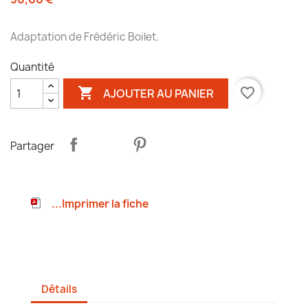
Adaptation de Frédéric Boilet.
Quantité

favorite_border
AJOUTER AU PANIER
Partager
...Imprimer la fiche
Détails