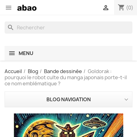
shopping_cart


(0)
search
MENU
Accueil
Blog
Bande dessinée
Goldorak :
pourquoi le robot culte du manga japonais porte-t-il
ce nom emblématique ?
BLOG NAVIGATION