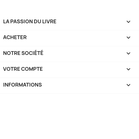
LA PASSION DU LIVRE

ACHETER

NOTRE SOCIÉTÉ

VOTRE COMPTE

INFORMATIONS
keyboard_arrow_down