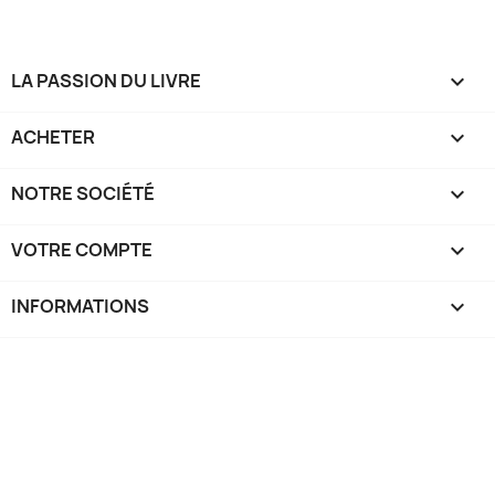
LA PASSION DU LIVRE

ACHETER

NOTRE SOCIÉTÉ

VOTRE COMPTE

INFORMATIONS
keyboard_arrow_down