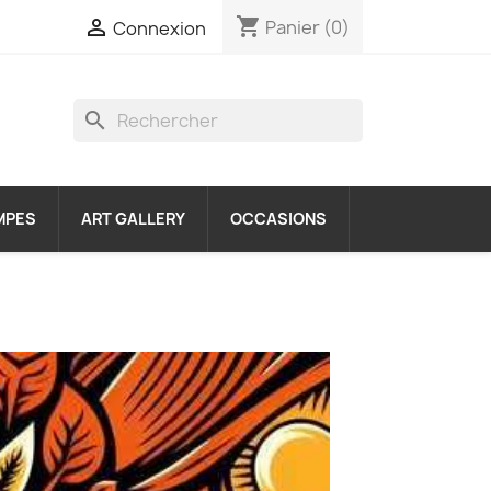
shopping_cart

Panier
(0)
Connexion
search
MPES
ART GALLERY
OCCASIONS