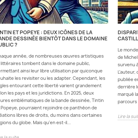
INTIN ET POPEYE : DEUX ICÔNES DE LA
DISPARI
ANDE DESSINÉE BIENTÔT DANS LE DOMAINE
CASTILL
UBLIC ?
Le monde 
aque année, de nombreuses œuvres artistiques
de Michel
 littéraires tombent dans le domaine public,
survenu à
rmettant ainsi leur libre utilisation par quiconque
L’auteur,
uhaite les revisiter ou les adapter. Cependant, les
publiée en
gles entourant cette liberté varient grandement
derrière l
lon les pays et les juridictions. En 2025, deux
marqué la 
gures emblématiques de la bande dessinée, Tintin
parcours 
 Popeye, pourraient rejoindre ce panthéon de
éations libres de droits, du moins dans certaines
Lire la sui
gions du globe. Mais qu'en est-il...
re la suite