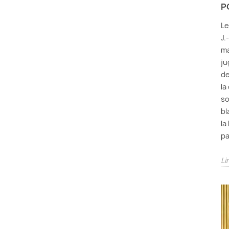
P
Le
J.
ma
ju
de
la
so
bl
la
pa
Li