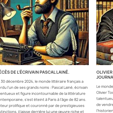
ÉCÈS DE L'ÉCRIVAIN PASCAL LAINÉ.
OLIVIER
JOURNAL
 30 décembre 2024, le monde littéraire français a
Le monde 
rdu l’un de ses grands noms : Pascal Lainé, écrivain
Olivier T
lentueux et figure incontournable de la littérature
talentueux
ntemporaine, s’est éteint à Paris à l’âge de 82 ans.
de vendre
teur prolifique et couronné par de prestigieuses
l’histori
stinctions, il laisse derrière lui une œuvre riche et