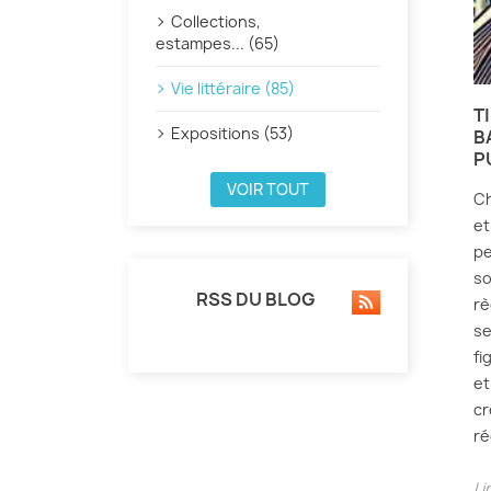
Collections,
estampes... (65)
Vie littéraire (85)
T
Expositions (53)
B
P
VOIR TOUT
Ch
et
pe
so
RSS DU BLOG
rè
se
fi
et
cr
ré
Li