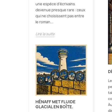
une espèce d’écrivains
devenue presque rare : ceux
qui ne choisissent pas entre
le roman...
Lire la suite
D
Le
pe
ta
co
HÉNAFF MET FLUIDE
Au
GLACIAL EN BOÎTE.
di