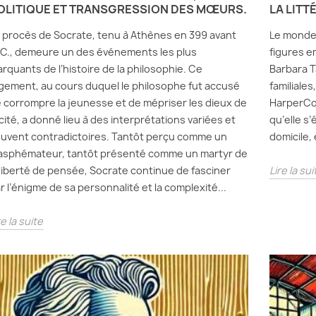
OLITIQUE ET TRANSGRESSION DES MŒURS.
LA LITT
 procès de Socrate, tenu à Athènes en 399 avant
Le monde 
-C., demeure un des événements les plus
figures e
rquants de l’histoire de la philosophie. Ce
Barbara T
gement, au cours duquel le philosophe fut accusé
familiales
 corrompre la jeunesse et de mépriser les dieux de
HarperCol
 cité, a donné lieu à des interprétations variées et
qu’elle s’
uvent contradictoires. Tantôt perçu comme un
domicile,
asphémateur, tantôt présenté comme un martyr de
 liberté de pensée, Socrate continue de fasciner
Lire la sui
r l’énigme de sa personnalité et la complexité...
re la suite