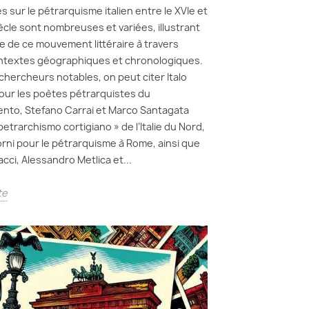
s sur le pétrarquisme italien entre le XVIe et
iècle sont nombreuses et variées, illustrant
se de ce mouvement littéraire à travers
ntextes géographiques et chronologiques.
 chercheurs notables, on peut citer Italo
our les poètes pétrarquistes du
nto, Stefano Carrai et Marco Santagata
petrarchismo cortigiano » de l’Italie du Nord,
orni pour le pétrarquisme à Rome, ainsi que
acci, Alessandro Metlica et...
te