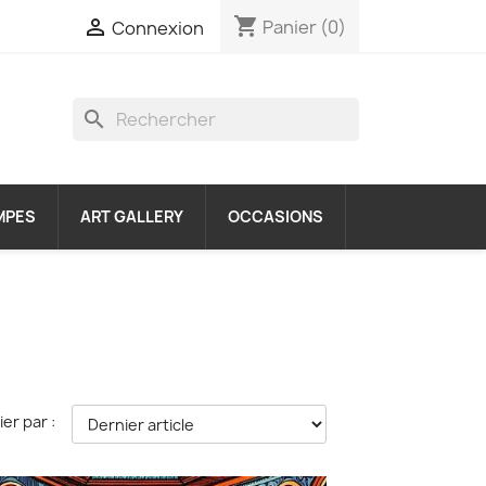
shopping_cart

Panier
(0)
Connexion
search
MPES
ART GALLERY
OCCASIONS
ier par :