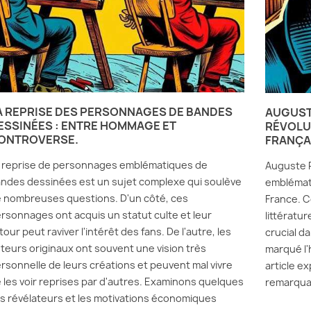
A REPRISE DES PERSONNAGES DE BANDES
AUGUST
ESSINÉES : ENTRE HOMMAGE ET
RÉVOLU
ONTROVERSE.
FRANÇA
 reprise de personnages emblématiques de
Auguste P
ndes dessinées est un sujet complexe qui soulève
emblématiq
 nombreuses questions. D'un côté, ces
France. C
rsonnages ont acquis un statut culte et leur
littératur
tour peut raviver l'intérêt des fans. De l'autre, les
crucial d
teurs originaux ont souvent une vision très
marqué l'h
rsonnelle de leurs créations et peuvent mal vivre
article ex
 les voir reprises par d'autres. Examinons quelques
remarquab
s révélateurs et les motivations économiques