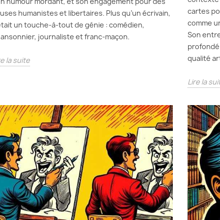
n humour mordant, et son engagement pour des
cartes po
uses humanistes et libertaires. Plus qu’un écrivain,
comme une
 était un touche-à-tout de génie : comédien,
Son entre
ansonnier, journaliste et franc-maçon.
profondém
qualité art
re la suite
Lire la sui