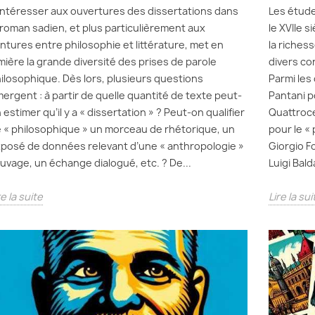
intéresser aux ouvertures des dissertations dans
Les étude
 roman sadien, et plus particulièrement aux
le XVIIe s
intures entre philosophie et littérature, met en
la riches
mière la grande diversité des prises de parole
divers co
ilosophique. Dès lors, plusieurs questions
Parmi les
ergent : à partir de quelle quantité de texte peut-
Pantani p
 estimer qu’il y a « dissertation » ? Peut-on qualifier
Quattroce
 « philosophique » un morceau de rhétorique, un
pour le « 
posé de données relevant d’une « anthropologie »
Giorgio F
uvage, un échange dialogué, etc. ? De...
Luigi Bald
re la suite
Lire la sui