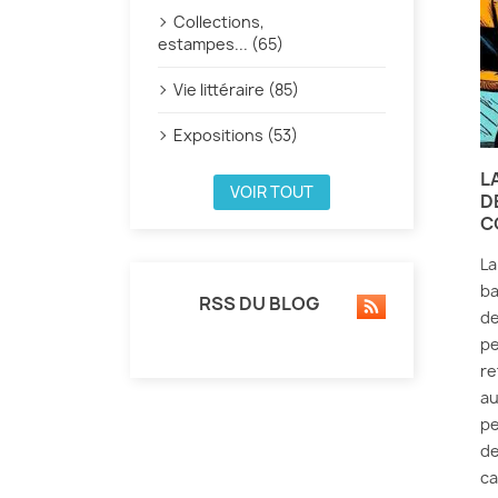
Collections,
estampes... (65)
Vie littéraire (85)
Expositions (53)
L
VOIR TOUT
D
C
La
ba
RSS DU BLOG
de
pe
re
au
pe
de
ca