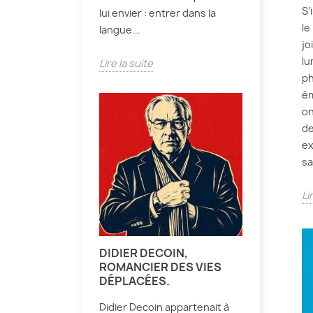
S’
lui envier : entrer dans la
le
langue...
jo
lu
Lire la suite
ph
ém
on
de
ex
sa
Li
DIDIER DECOIN,
ROMANCIER DES VIES
DÉPLACÉES.
Didier Decoin appartenait à