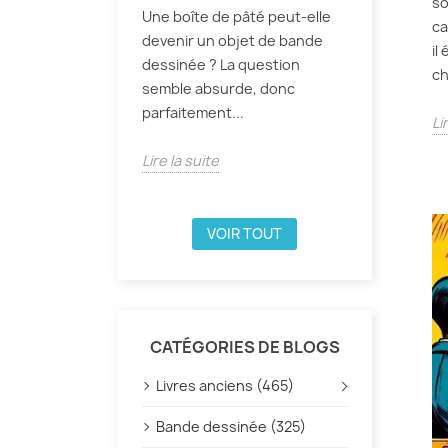
so
Une boîte de pâté peut-elle
ca
devenir un objet de bande
il
dessinée ? La question
ch
semble absurde, donc
parfaitement...
Li
Lire la suite
VOIR TOUT
CATÉGORIES DE BLOGS
Livres anciens (465)
Bande dessinée (325)