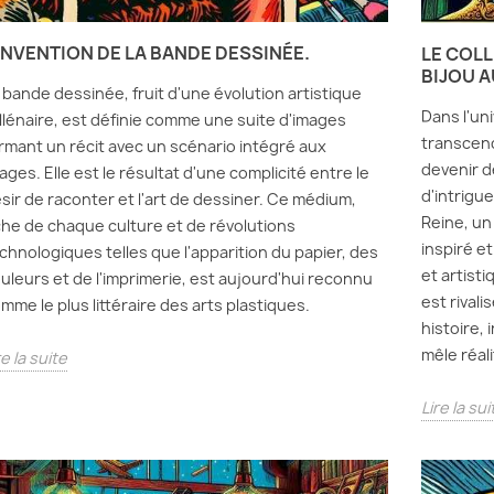
'INVENTION DE LA BANDE DESSINÉE.
LE COLL
BIJOU A
 bande dessinée, fruit d'une évolution artistique
Dans l'uni
llénaire, est définie comme une suite d'images
transcend
rmant un récit avec un scénario intégré aux
devenir 
ages. Elle est le résultat d'une complicité entre le
d'intrigue
sir de raconter et l'art de dessiner. Ce médium,
Reine, un 
che de chaque culture et de révolutions
inspiré e
chnologiques telles que l'apparition du papier, des
et artist
uleurs et de l'imprimerie, est aujourd'hui reconnu
est rival
mme le plus littéraire des arts plastiques.
histoire, 
mêle réali
re la suite
Lire la sui