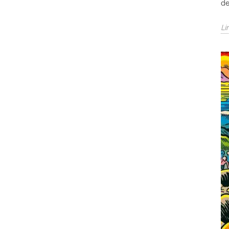
de
Li