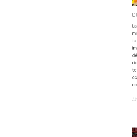
L
La
mi
fo
im
dé
ri
te
co
co
Li