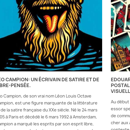
ÉO CAMPION: UN ÉCRIVAIN DE SATIRE ET DE
EDOUARD
IBRE-PENSÉE.
POSTALE
VISUELL
o Campion, de son vrai nom Léon Louis Octave
Au début 
mpion, est une figure marquante de la littérature
essor sp
 de la satire française du XXe siècle. Né le 24 mars
de commun
05 à Paris et décédé le 6 mars 1992 à Amsterdam,
cher aux 
mpion a marqué les esprits par son esprit libre,
contexte 