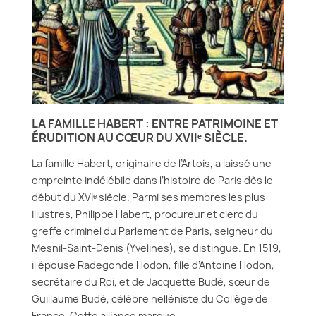
LA FAMILLE HABERT : ENTRE PATRIMOINE ET
ÉRUDITION AU CŒUR DU XVIIᵉ SIÈCLE.
La famille Habert, originaire de l’Artois, a laissé une
empreinte indélébile dans l’histoire de Paris dès le
début du XVIᵉ siècle. Parmi ses membres les plus
illustres, Philippe Habert, procureur et clerc du
greffe criminel du Parlement de Paris, seigneur du
Mesnil-Saint-Denis (Yvelines), se distingue. En 1519,
il épouse Radegonde Hodon, fille d’Antoine Hodon,
secrétaire du Roi, et de Jacquette Budé, sœur de
Guillaume Budé, célèbre helléniste du Collège de
France. Cette alliance marque...