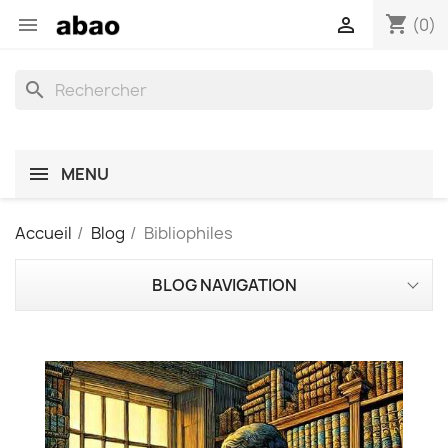
shopping_cart


(0)
search
MENU
Accueil
Blog
Bibliophiles
BLOG NAVIGATION