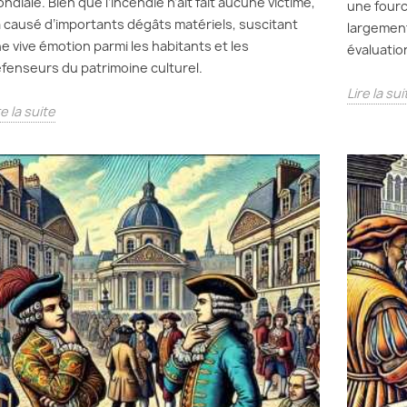
ndiale. Bien que l’incendie n’ait fait aucune victime,
une fourc
 a causé d’importants dégâts matériels, suscitant
largement
e vive émotion parmi les habitants et les
évaluatio
fenseurs du patrimoine culturel.
Lire la sui
re la suite