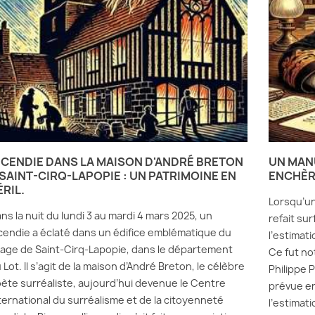
NCENDIE DANS LA MAISON D'ANDRÉ BRETON
UN MAN
 SAINT-CIRQ-LAPOPIE : UN PATRIMOINE EN
ENCHÈR
ÉRIL.
Lorsqu’un
ns la nuit du lundi 3 au mardi 4 mars 2025, un
refait su
cendie a éclaté dans un édifice emblématique du
l’estimati
llage de Saint-Cirq-Lapopie, dans le département
Ce fut no
 Lot. Il s’agit de la maison d’André Breton, le célèbre
Philippe P
ète surréaliste, aujourd’hui devenue le Centre
prévue en
ternational du surréalisme et de la citoyenneté
l’estimati