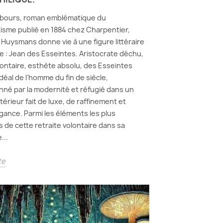
ebours, roman emblématique du
sme publié en 1884 chez Charpentier,
l Huysmans donne vie à une figure littéraire
le : Jean des Esseintes. Aristocrate déchu,
lontaire, esthète absolu, des Esseintes
idéal de l’homme du fin de siècle,
onné par la modernité et réfugié dans un
térieur fait de luxe, de raffinement et
gance. Parmi les éléments les plus
s de cette retraite volontaire dans sa
...
te