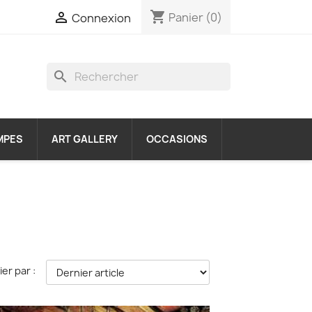
shopping_cart

Panier
(0)
Connexion
search
MPES
ART GALLERY
OCCASIONS
ier par :