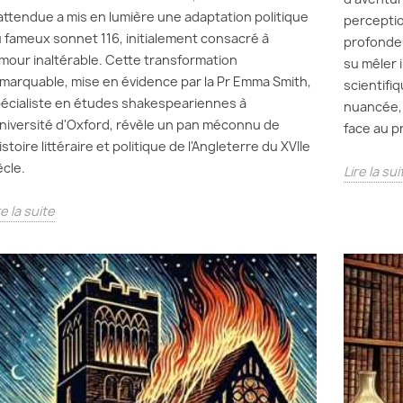
attendue a mis en lumière une adaptation politique
perception
 fameux sonnet 116, initialement consacré à
profondeu
amour inaltérable. Cette transformation
su mêler 
marquable, mise en évidence par la Pr Emma Smith,
scientifi
écialiste en études shakespeariennes à
nuancée, 
université d'Oxford, révèle un pan méconnu de
face au p
histoire littéraire et politique de l'Angleterre du XVIIe
ècle.
Lire la sui
re la suite