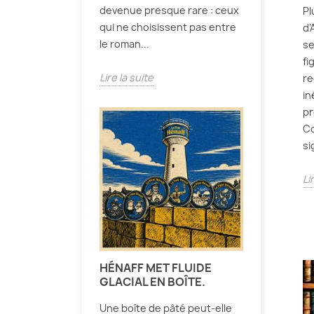
devenue presque rare : ceux
Pl
qui ne choisissent pas entre
d’
le roman...
se
fi
Lire la suite
re
in
pr
Co
si
Li
HÉNAFF MET FLUIDE
GLACIAL EN BOÎTE.
Une boîte de pâté peut-elle