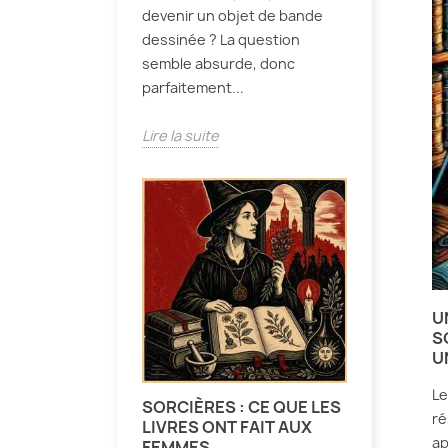
devenir un objet de bande
dessinée ? La question
semble absurde, donc
parfaitement...
Lire la suite
U
S
U
Le
SORCIÈRES : CE QUE LES
ré
LIVRES ONT FAIT AUX
ap
FEMMES.