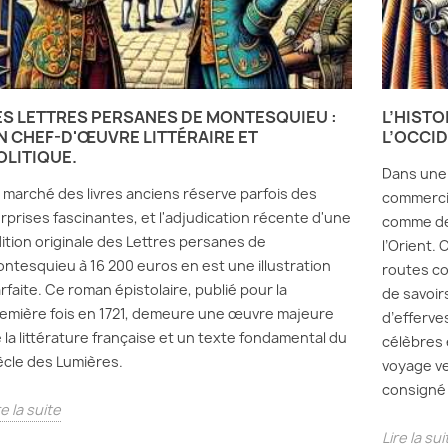
ES LETTRES PERSANES DE MONTESQUIEU :
L’HISTO
N CHEF-D'ŒUVRE LITTÉRAIRE ET
L’OCCID
OLITIQUE.
Dans une 
 marché des livres anciens réserve parfois des
commercia
rprises fascinantes, et l'adjudication récente d'une
comme des
ition originale des Lettres persanes de
l’Orient.
ntesquieu à 16 200 euros en est une illustration
routes co
rfaite. Ce roman épistolaire, publié pour la
de savoir
emière fois en 1721, demeure une œuvre majeure
d’efferve
 la littérature française et un texte fondamental du
célèbres 
ècle des Lumières.
voyage ver
consigné 
re la suite
Lire la sui