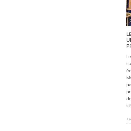
L
U
P
Le
su
éd
Mo
pa
pr
de
si
Li