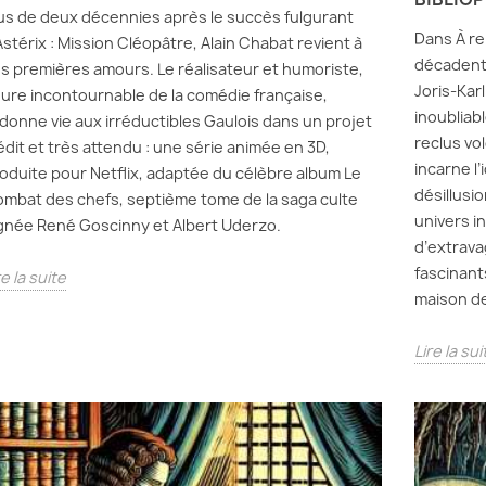
us de deux décennies après le succès fulgurant
Dans À r
Astérix : Mission Cléopâtre, Alain Chabat revient à
décadenti
s premières amours. Le réalisateur et humoriste,
Joris-Kar
gure incontournable de la comédie française,
inoubliab
donne vie aux irréductibles Gaulois dans un projet
reclus vo
édit et très attendu : une série animée en 3D,
incarne l’
oduite pour Netflix, adaptée du célèbre album Le
désillusi
mbat des chefs, septième tome de la saga culte
univers in
gnée René Goscinny et Albert Uderzo.
d’extrava
fascinant
re la suite
maison de
Lire la sui