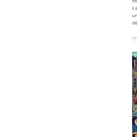
mo
il
un
dé
Li