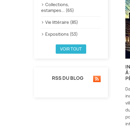
Collections,
estampes... (65)
Vie littéraire (85)
Expositions (53)
VOIR TOUT
I
À
RSS DU BLOG
P
Da
in
vi
du
po
in