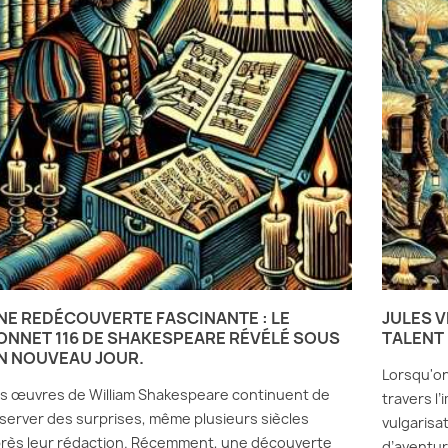
NE REDÉCOUVERTE FASCINANTE : LE
JULES V
ONNET 116 DE SHAKESPEARE RÉVÉLÉ SOUS
TALENT 
N NOUVEAU JOUR.
Lorsqu'on
s œuvres de William Shakespeare continuent de
travers l’
server des surprises, même plusieurs siècles
vulgarisa
rès leur rédaction. Récemment, une découverte
d’aventur