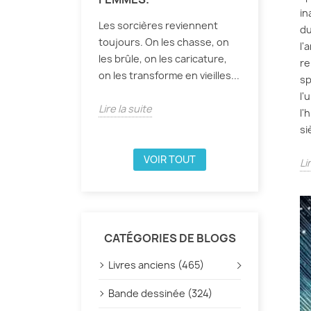
in
Les sorcières reviennent
du
toujours. On les chasse, on
l'
les brûle, on les caricature,
re
on les transforme en vieilles...
sp
l'
Lire la suite
l'
si
VOIR TOUT
Li
CATÉGORIES DE BLOGS
Livres anciens (465)
Bande dessinée (324)